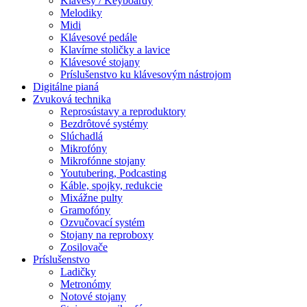
Klávesy / Keyboardy
Melodiky
Midi
Klávesové pedále
Klavírne stoličky a lavice
Klávesové stojany
Príslušenstvo ku klávesovým nástrojom
Digitálne pianá
Zvuková technika
Reprosústavy a reproduktory
Bezdrôtové systémy
Slúchadlá
Mikrofóny
Mikrofónne stojany
Youtubering, Podcasting
Káble, spojky, redukcie
Mixážne pulty
Gramofóny
Ozvučovací systém
Stojany na reproboxy
Zosilovače
Príslušenstvo
Ladičky
Metronómy
Notové stojany