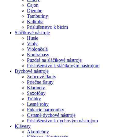
Cajon
Djembe
Tamburíny
Kalimba
Príslušenstvo k bicím
Sláčikové nástroje
Husle
Violy
Violončelá
Kontrabasy
Puzdrá na sláčikové nástroje
Príslušenstvo k sláčikovým nástrojom
Dychové nástroje
Zobcové flauty
Priečne flauty
Klarinety
Saxofóny
Trúbky
Lesné rohy
Fúkacie harmoniky
Ostatné dychové nástroje
Príslušenstvo k dychovým nástrojom
Klávesy
Akordeóny