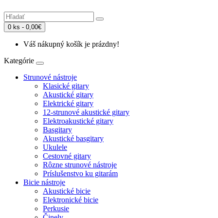
0 ks - 0,00€
Váš nákupný košík je prázdny!
Kategórie
Strunové nástroje
Klasické gitary
Akustické gitary
Elektrické gitary
12-strunové akustické gitary
Elektroakustické gitary
Basgitary
Akustické basgitary
Ukulele
Cestovné gitary
Rôzne strunové nástroje
Príslušenstvo ku gitarám
Bicie nástroje
Akustické bicie
Elektronické bicie
Perkusie
Činely