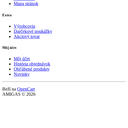
Mapa stránok
Extra
Výrobcovia
Darčekové poukážky
Akciový tovar
Môj účet
Môj účet
História objednávok
Obľúbené produkty
Novinky
Beží na
OpenCart
AMIGAS © 2026