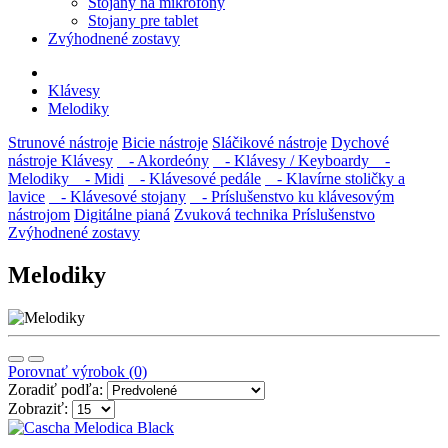
Stojany na mikrofóny
Stojany pre tablet
Zvýhodnené zostavy
Klávesy
Melodiky
Strunové nástroje
Bicie nástroje
Sláčikové nástroje
Dychové
nástroje
Klávesy
- Akordeóny
- Klávesy / Keyboardy
-
Melodiky
- Midi
- Klávesové pedále
- Klavírne stoličky a
lavice
- Klávesové stojany
- Príslušenstvo ku klávesovým
nástrojom
Digitálne pianá
Zvuková technika
Príslušenstvo
Zvýhodnené zostavy
Melodiky
Porovnať výrobok (0)
Zoradiť podľa:
Zobraziť: