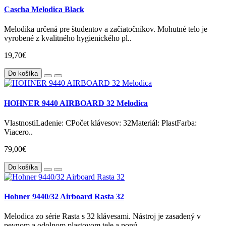
Cascha Melodica Black
Melodika určená pre študentov a začiatočníkov. Mohutné telo je
vyrobené z kvalitného hygienického pl..
19,70€
Do košíka
HOHNER 9440 AIRBOARD 32 Melodica
VlastnostiLadenie: CPočet klávesov: 32Materiál: PlastFarba:
Viacero..
79,00€
Do košíka
Hohner 9440/32 Airboard Rasta 32
Melodica zo série Rasta s 32 klávesami. Nástroj je zasadený v
pevnom a odolnom plastovom tele a ponú..