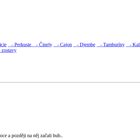
icie
- Perkusie
- Činely
- Cajon
- Djembe
- Tamburíny
- Kal
 zostavy
ce a později na něj začali bub..