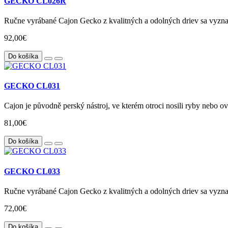
GECKO CL026R
Ručne vyrábané Cajon Gecko z kvalitných a odolných driev sa vyzn
92,00€
Do košíka
GECKO CL031
Cajon je původně perský nástroj, ve kterém otroci nosili ryby nebo ovo
81,00€
Do košíka
GECKO CL033
Ručne vyrábané Cajon Gecko z kvalitných a odolných driev sa vyzn
72,00€
Do košíka