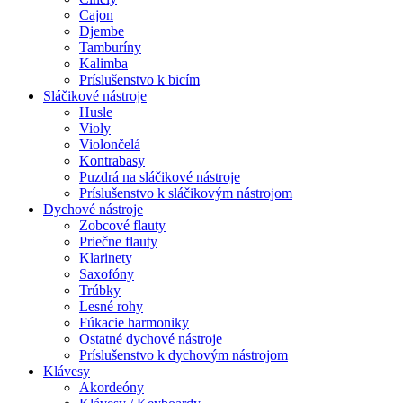
Cajon
Djembe
Tamburíny
Kalimba
Príslušenstvo k bicím
Sláčikové nástroje
Husle
Violy
Violončelá
Kontrabasy
Puzdrá na sláčikové nástroje
Príslušenstvo k sláčikovým nástrojom
Dychové nástroje
Zobcové flauty
Priečne flauty
Klarinety
Saxofóny
Trúbky
Lesné rohy
Fúkacie harmoniky
Ostatné dychové nástroje
Príslušenstvo k dychovým nástrojom
Klávesy
Akordeóny