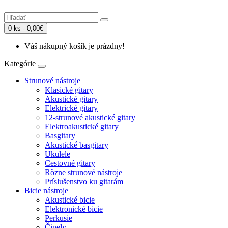
0 ks - 0,00€
Váš nákupný košík je prázdny!
Kategórie
Strunové nástroje
Klasické gitary
Akustické gitary
Elektrické gitary
12-strunové akustické gitary
Elektroakustické gitary
Basgitary
Akustické basgitary
Ukulele
Cestovné gitary
Rôzne strunové nástroje
Príslušenstvo ku gitarám
Bicie nástroje
Akustické bicie
Elektronické bicie
Perkusie
Činely