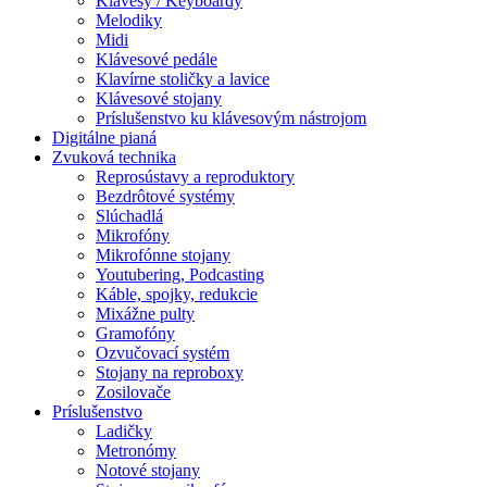
Klávesy / Keyboardy
Melodiky
Midi
Klávesové pedále
Klavírne stoličky a lavice
Klávesové stojany
Príslušenstvo ku klávesovým nástrojom
Digitálne pianá
Zvuková technika
Reprosústavy a reproduktory
Bezdrôtové systémy
Slúchadlá
Mikrofóny
Mikrofónne stojany
Youtubering, Podcasting
Káble, spojky, redukcie
Mixážne pulty
Gramofóny
Ozvučovací systém
Stojany na reproboxy
Zosilovače
Príslušenstvo
Ladičky
Metronómy
Notové stojany