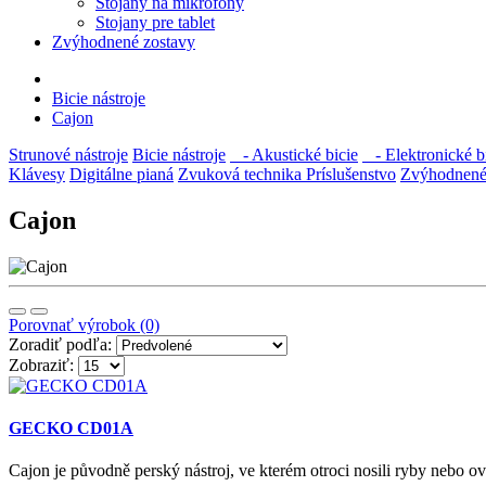
Stojany na mikrofóny
Stojany pre tablet
Zvýhodnené zostavy
Bicie nástroje
Cajon
Strunové nástroje
Bicie nástroje
- Akustické bicie
- Elektronické b
Klávesy
Digitálne pianá
Zvuková technika
Príslušenstvo
Zvýhodnené
Cajon
Porovnať výrobok (0)
Zoradiť podľa:
Zobraziť:
GECKO CD01A
Cajon je původně perský nástroj, ve kterém otroci nosili ryby nebo ovo