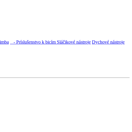
imba
- Príslušenstvo k bicím
Sláčikové nástroje
Dychové nástroje