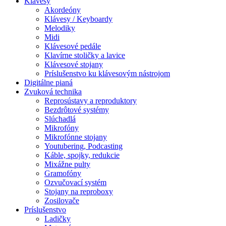
Klávesy
Akordeóny
Klávesy / Keyboardy
Melodiky
Midi
Klávesové pedále
Klavírne stoličky a lavice
Klávesové stojany
Príslušenstvo ku klávesovým nástrojom
Digitálne pianá
Zvuková technika
Reprosústavy a reproduktory
Bezdrôtové systémy
Slúchadlá
Mikrofóny
Mikrofónne stojany
Youtubering, Podcasting
Káble, spojky, redukcie
Mixážne pulty
Gramofóny
Ozvučovací systém
Stojany na reproboxy
Zosilovače
Príslušenstvo
Ladičky