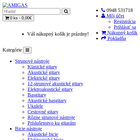
0948 531718
Môj účet
0 ks - 0,00€
Registrácia
Prihlásiť sa
Nákupný košík
Váš nákupný košík je prázdny!
Pokladňa
Kategórie
Strunové nástroje
Klasické gitary
Akustické gitary
Elektrické gitary
12-strunové akustické gitary
Elektroakustické gitary
Basgitary
Akustické basgitary
Ukulele
Cestovné gitary
Rôzne strunové nástroje
Príslušenstvo ku gitarám
Bicie nástroje
Akustické bicie
Elektronické bicie