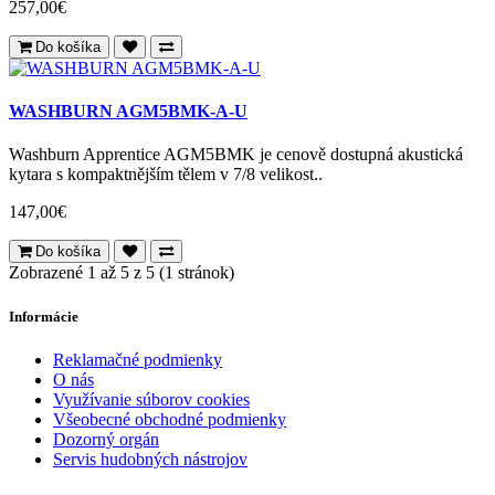
257,00€
Do košíka
WASHBURN AGM5BMK-A-U
Washburn Apprentice AGM5BMK je cenově dostupná akustická
kytara s kompaktnějším tělem v 7/8 velikost..
147,00€
Do košíka
Zobrazené 1 až 5 z 5 (1 stránok)
Informácie
Reklamačné podmienky
O nás
Využívanie súborov cookies
Všeobecné obchodné podmienky
Dozorný orgán
Servis hudobných nástrojov