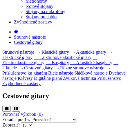
Metronómy
Notové stojany
Stojany na mikrofóny
Stojany pre tablet
Zvýhodnené zostavy
Strunové nástroje
Cestovné gitary
Strunové nástroje
- Klasické gitary
- Akustické gitary
-
Elektrické gitary
- 12-strunové akustické gitary
-
Elektroakustické gitary
- Basgitary
- Akustické basgitary
-
Ukulele
- Cestovné gitary
- Rôzne strunové nástroje
-
Príslušenstvo ku gitarám
Bicie nástroje
Sláčikové nástroje
Dychové
nástroje
Klávesy
Digitálne pianá
Zvuková technika
Príslušenstvo
Zvýhodnené zostavy
Cestovné gitary
Porovnať výrobok (0)
Zoradiť podľa:
Zobraziť: