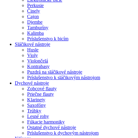
Perkusie
Činely
Cajon
Djembe
Tamburíny
Kalimba
Príslušenstvo k bicím
Sláčikové nástroje
Husle
Violy
Violončelá
Kontrabasy
Puzdrá na sláčikové nástroje
Príslušenstvo k sláčikovým nástrojom
Dychové nástroje
Zobcové flauty
Priečne flauty
Klarinety
Saxofóny
Trúbky
Lesné rohy
Fúkacie harmoniky
Ostatné dychové nástroje
Príslušenstvo k dychovým nástrojom